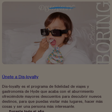
no
tiene
por
qué
acabar
Únete a Dis-loyalty
Dis-loyalty es el programa de fidelidad de viajes y
gastronomía de Hyde que acaba con el aburrimiento
ofreciéndote mayores descuentos para descubrir nuevos
destinos, para que puedas visitar más lugares, hacer más
cosas y ser una persona más interesante.
Durante todo el año