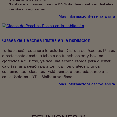
Tarifas exclusivas, con un 50 % de descuento en hoteles
recién inaugurados
:
Más información
Reserva ahora
Únete
a
Dis-
loyalty
Clases de Peaches Pilates en la habitación
Tu habitación es ahora tu estudio. Disfruta de Peaches Pilates
directamente desde la tableta de tu habitación y haz los
ejercicios a tu ritmo, ya sea una sesión rápida para quemar
calorías, una sesión para tonificar los glúteos o unos
estiramientos relajantes. Está pensado para adaptarse a tu
estilo. Solo en HYDE Melbourne Place.
:
Más información
Reserva ahora
Clases
de
Peaches
Pilates
en
la