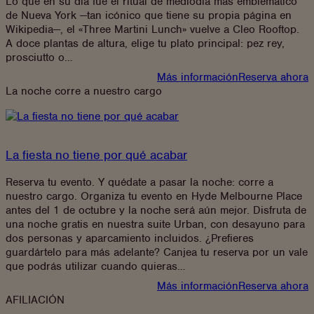
Lo que en su día fue el ritual de mediodía más emblemático
de Nueva York —tan icónico que tiene su propia página en
Wikipedia—, el «Three Martini Lunch» vuelve a Cleo Rooftop.
A doce plantas de altura, elige tu plato principal: pez rey,
prosciutto o…
:
Más información
Reserva ahora
«Three
La noche corre a nuestro cargo
Martini
Lunch»
La fiesta no tiene por qué acabar
Reserva tu evento. Y quédate a pasar la noche: corre a
nuestro cargo. Organiza tu evento en Hyde Melbourne Place
antes del 1 de octubre y la noche será aún mejor. Disfruta de
una noche gratis en nuestra suite Urban, con desayuno para
dos personas y aparcamiento incluidos. ¿Prefieres
guardártelo para más adelante? Canjea tu reserva por un vale
que podrás utilizar cuando quieras…
:
Más información
Reserva ahora
La
AFILIACIÓN
fiesta