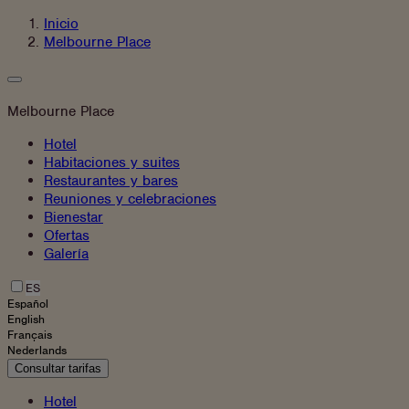
Ir
Inicio
al
Melbourne Place
contenido
Melbourne Place
Hotel
Habitaciones y suites
Restaurantes y bares
Reuniones y celebraciones
Bienestar
Ofertas
Galería
ES
Español
English
Français
Nederlands
Consultar tarifas
Hotel