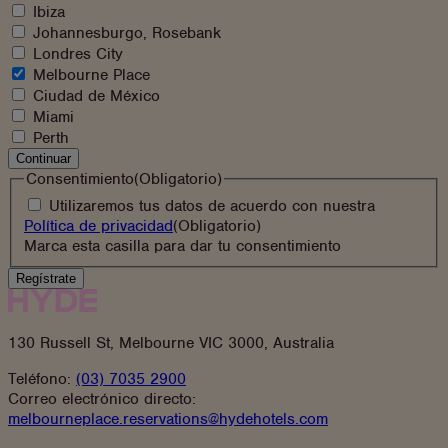
te
Ibiza
gustaría
Johannesburgo, Rosebank
apuntarte?
Londres City
Melbourne Place
Ciudad de México
Miami
Perth
Continuar
Consentimiento
(Obligatorio)
Utilizaremos tus datos de acuerdo con nuestra
(se
Política de privacidad
(Obligatorio)
abre
Marca esta casilla para dar tu consentimiento
en
una
nueva
pestaña)
130 Russell St, Melbourne VIC 3000, Australia
Teléfono:
(03) 7035 2900
Correo electrónico directo:
melbourneplace.reservations@hydehotels.com