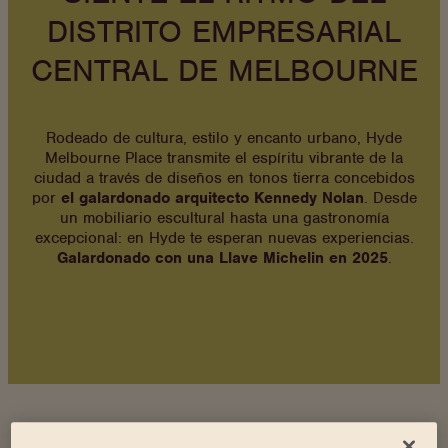
DISTRITO EMPRESARIAL
CENTRAL DE MELBOURNE
Rodeado de cultura, estilo y encanto urbano, Hyde
Melbourne Place transmite el espíritu vibrante de la
ciudad a través de diseños en tonos tierra concebidos
por
el galardonado arquitecto Kennedy Nolan
. Desde
un mobiliario escultural hasta una gastronomía
excepcional: en Hyde te esperan nuevas experiencias.
Galardonado con una Llave Michelin en 2025
.