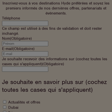
Inscrivez-vous à vos destinations Hyde préférées et soyez les
premiers informés de nos dernières offres, partenariats et
événements.
Téléphone
Ce champ est utilisé à des fins de validation et doit rester
inchangé.
Nom
(Obligatoire)
E-mail
(Obligatoire)
Je souhaite recevoir des informations sur (cochez toutes les
cases qui s'appliquent)
(Obligatoire)
Je
souhaite
recevoir
Je souhaite en savoir plus sur (cochez
des
toutes les cases qui s'appliquent)
informations
sur
À
Actualités et offres
quoi
Dubai
souhaitez-