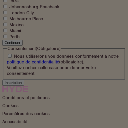
Ibiza
vous
Johannesburg Rosebank
vous
London City
inscrire
Melbourne Place
?
Mexico
Miami
Perth
Continuer
Consentement
(Obligatoire)
Nous utiliserons vos données conformément à notre
(s'ouvre
politique de confidentialité
(obligatoire)
.
dans
Veuillez cocher cette case pour donner votre
un
consentement.
nouvel
onglet)
Conditions et politiques
Cookies
Paramètres des cookies
Accessibilité