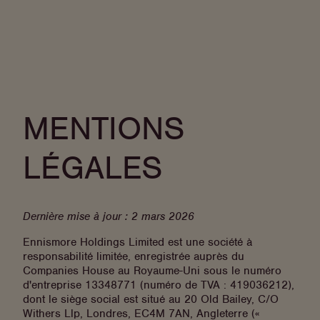
Aller
Bali Seminyak
Ouverture prévue en 2027
au
Indonésie
Voir les tarifs
contenu
Bodrum
Adultes seulement
Turquie
Dubaï
Aller
EAU
au
Ibiza
contenu
Espagne
MENTIONS
Johannesburg Rosebank
Afrique du Sud
LÉGALES
London City
Royaume-Uni
Mazatlán
Ouverture en 2027
Mexique
Melbourne Place
Maintenant ouvert
Dernière mise à jour : 2 mars 2026
Australie
Mexico, Reforma
Les réservations sont désormais ouvertes
Ennismore Holdings Limited est une société à
Mexique
responsabilité limitée, enregistrée auprès du
Midtown Miami
Companies House au Royaume-Uni sous le numéro
États-Unis
d'entreprise 13348771 (numéro de TVA : 419036212),
Perth
Maintenant ouvert
dont le siège social est situé au 20 Old Bailey, C/O
Australie
Withers Llp, Londres, EC4M 7AN, Angleterre («