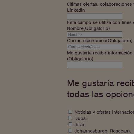
últimas ofertas, colaboraciones 
LinkedIn
Este campo se utiliza con fines
Nombre
(Obligatorio)
Correo electrónico
(Obligatorio)
Me gustaría recibir informació
(Obligatorio)
Me
gustaría
saber
Me gustaría reci
más
sobre
todas las opcio
¿A
Noticias y ofertas internacio
qué
Dubái
te
Ibiza
gustaría
Johannesburgo, Rosebank