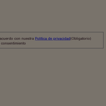
(se
e acuerdo con nuestra
Política de privacidad
(Obligatorio)
abre
u consentimiento
en
una
Instagram
Facebook
nueva
pestaña)