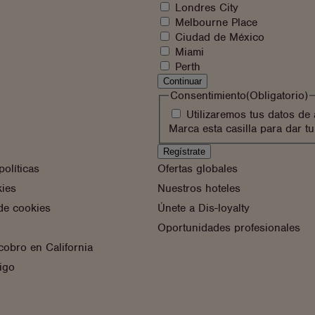
apuntarte?
Londres City
Melbourne Place
Ciudad de México
Miami
Perth
Continuar
Consentimiento
(Obligatorio)
Utilizaremos tus datos d
Marca esta casilla para dar t
olíticas
Ofertas globales
kies
Nuestros hoteles
de cookies
Únete a Dis-loyalty
Oportunidades profesionales
cobro en California
igo